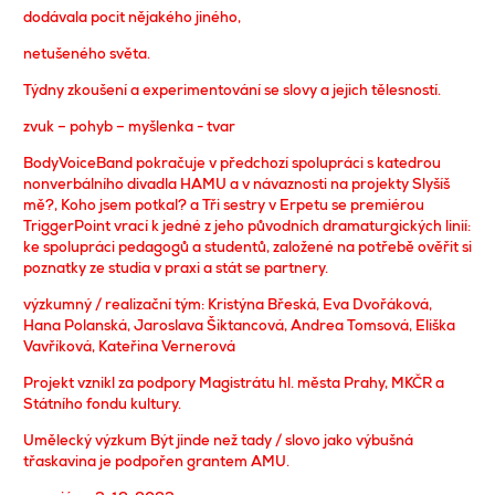
dodávala pocit nějakého jiného,
netušeného světa.
Týdny zkoušení a experimentování se slovy a jejich tělesností.
zvuk – pohyb – myšlenka - tvar
BodyVoiceBand pokračuje v předchozí spolupráci s katedrou
nonverbálního divadla HAMU a v návaznosti na projekty Slyšíš
mě?, Koho jsem potkal? a Tři sestry v Erpetu se premiérou
TriggerPoint vrací k jedné z jeho původních dramaturgických linií:
ke spolupráci pedagogů a studentů, založené na potřebě ověřit si
poznatky ze studia v praxi a stát se partnery.
výzkumný / realizační tým: Kristýna Břeská, Eva Dvořáková,
Hana Polanská, Jaroslava Šiktancová, Andrea Tomsová, Eliška
Vavříková, Kateřina Vernerová
Projekt vznikl za podpory Magistrátu hl. města Prahy, MKČR a
Státního fondu kultury.
Umělecký výzkum Být jinde než tady / slovo jako výbušná
třaskavina je podpořen grantem AMU.