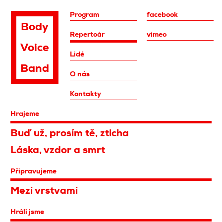
Program
facebook
Body
Repertoár
vimeo
Voice
Lidé
Band
O nás
Kontakty
Hrajeme
Buď už, prosím tě, zticha
Láska, vzdor a smrt
Připravujeme
Mezi vrstvami
Hráli jsme